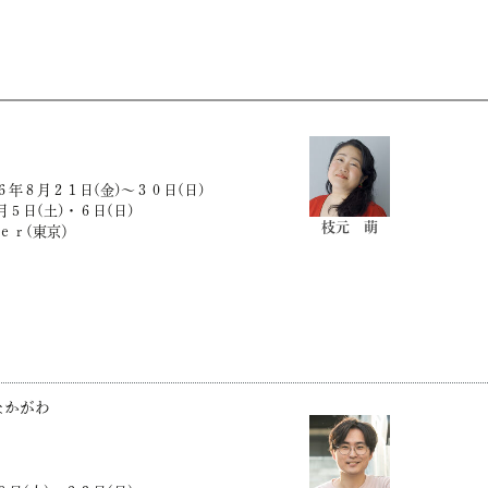
年８月２１日(金)～３０日(日)
５日(土)・６日(日)
枝元 萌
ｅｒ(東京）
なかがわ