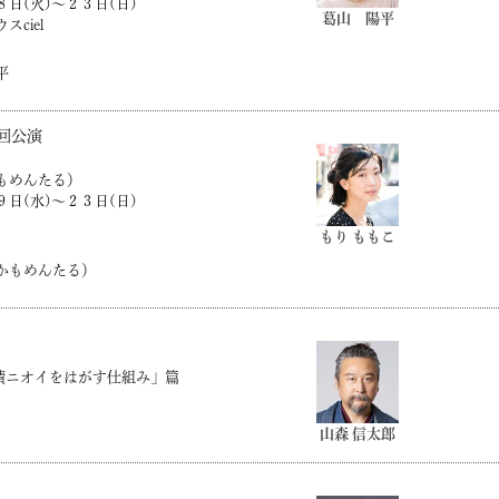
日(火)～２３日(日)
葛山 陽平
スciel
平
6回公演
もめんたる）
日(水)〜２３日(日)
もり ももこ
かもめんたる）
蓄積ニオイをはがす仕組み」篇
山森 信太郎