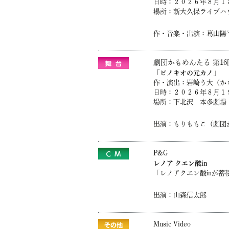
日時：２０２６年８月１８
場所：新大久保ライブハウ
作・音楽・出演：葛山陽
劇団かもめんたる 第1
「ピノキオの元カノ」
作・演出：岩崎う大（か
日時：２０２６
年８月１９
場所：下北沢 本多劇場
出演：もりももこ（劇団
P&G
レノア クエン酸in
「レノアクエン酸inが
出演：山森信太郎
Music Video