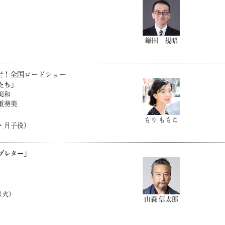
鎌田 規昭
開決定！全国ロードショー
たち」
美和
重葵美
もり ももこ
・月子役）
ブレター」
(火)
山森 信太郎