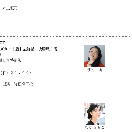
、水上恒司
EXT
ーズカット版】最終話 決勝戦！愛
ト
録した特別版
枝元 萌
（日）２１：００～
ー出演 竹松悦子役）
もり ももこ