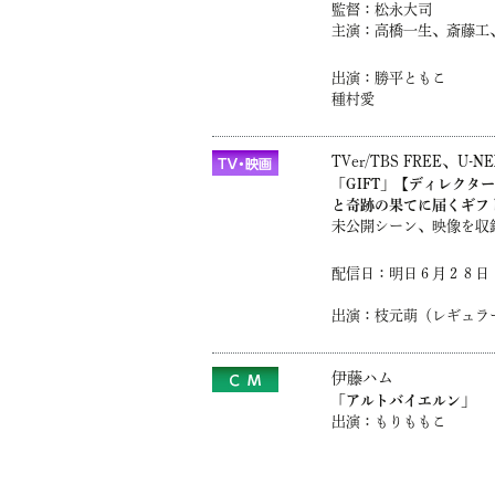
監督：松永大司
主演：高橋一生、斎藤工
出演：勝平ともこ
種村愛
TVer/TBS FREE、U-N
「GIFT」【ディレクタ
と奇跡の果てに届くギフ
未公開シーン、映像を収
配信日：明日６月２８日
出演：枝元萌（レギュラ
伊藤ハム
「アルトバイエルン」
出演：もりももこ