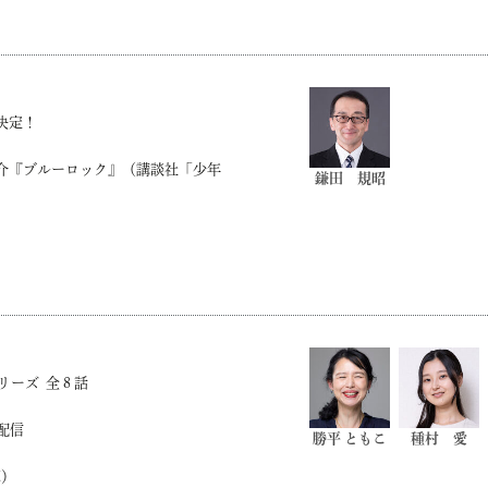
決定！
介『ブルーロック』（講談社「少年
鎌田 規昭
）
ラマシリーズ 全８話
占配信
勝平 ともこ
種村 愛
庫）