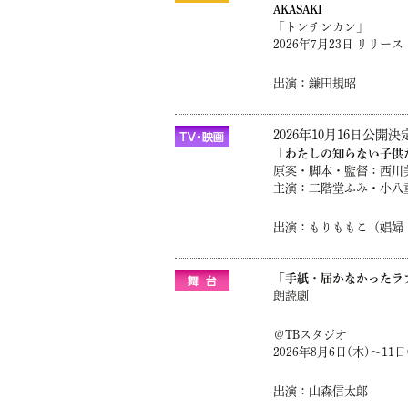
AKASAKI
「トンチンカン」
2026年7月23日 リリース
出演：鎌田規昭
2026年10月16日公
「わたしの知らない子供
原案・脚本・監督：西川
主演：二階堂ふみ・小八
出演：もりももこ（娼婦
「手紙・届かなかったラ
朗読劇
＠TBスタジオ
2026年8月6日(木)〜11日
出演：山森信太郎