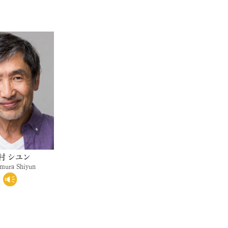
村 シユン
mura Shiyun