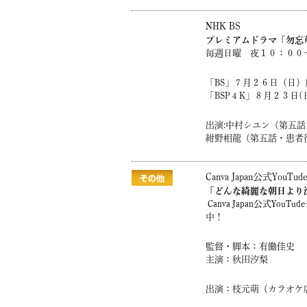
NHK BS
プレミアムドラマ「勿忘
毎週日曜 夜１０：００
「BS」７月２６日（日）
「BSP４K」８月２３日(
出演:中村シユン（第五
紺野相龍（第五話・患者
Canva Japan公式You
「どんな綺麗な朝日より
Canva Japan公式YouT
中！
監督・脚本：有働佳史
主演：秋田汐梨
出演：枝元萌（カラオケ