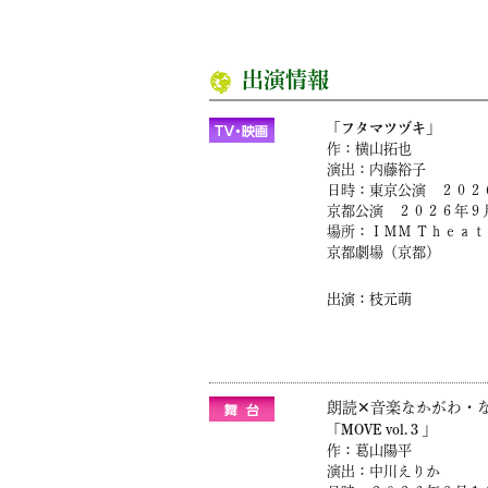
出演情報
「フタマツヅキ」
作：横山拓也
演出：内藤裕子
日時：東京公演 ２０２６
京都公演 ２０２６年９月
場所：ＩＭＭ Ｔｈｅａｔ
京都劇場（京都）
出演：枝元萌
朗読✕音楽なかがわ・
「MOVE vol.３」
作：葛山陽平
演出：中川えりか