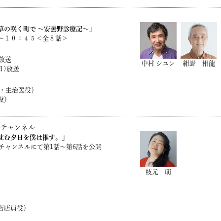
草の咲く町で ～安曇野診療記～」
～１０：４５＜全８話＞
放送
中村 シユン
紺野 相龍
日)放送
話・主治医役）
役）
Tudeチャンネル
沈む夕日を僕は推す。」
udeチャンネル
にて第1話～第6話を公開
枝元 萌
店店員役）