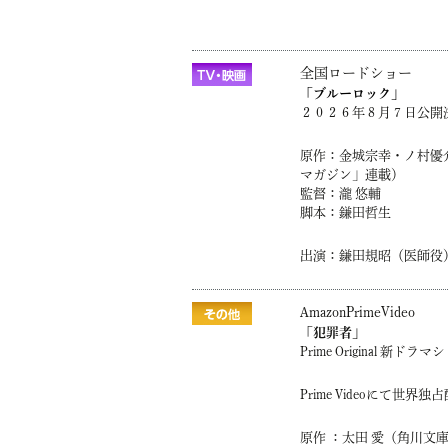
全国ロードショー
「ブルーロック」
２０２６年８月７日公開
原作：金城宗幸・ノ村優
マガジン」連載）
監督：瀧 悠輔
脚本：鎌田哲生
出演：鎌田規昭（医師役
AmazonPrimeVideo
「犯罪者」
Prime Original 新ド
Prime Videoにて世界独
原作 ：太田 愛（角川文