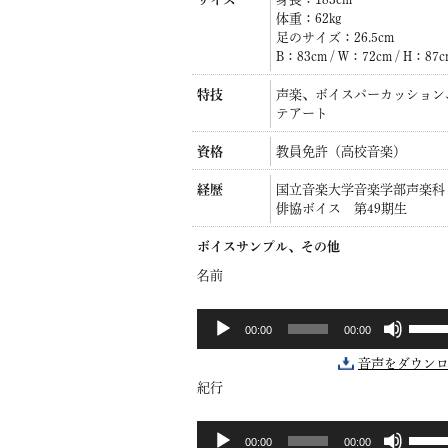
体重：62kg
足のサイズ：26.5cm
B：83cm / W：72cm / H：87
特技
声楽、ボイスパーカッション
テアート
資格
教員免許（高校音楽）
経歴
国立音楽大学音楽学部声楽科
俳協ボイス 第49期生
ボイスサンプル、その他
名前
ボ
音
00:00
00:00
リ
声
ュ
プ
音声をダウン
ー
レ
紀行
ム
ー
調
ヤ
ボ
音
節
ー
00:00
00:00