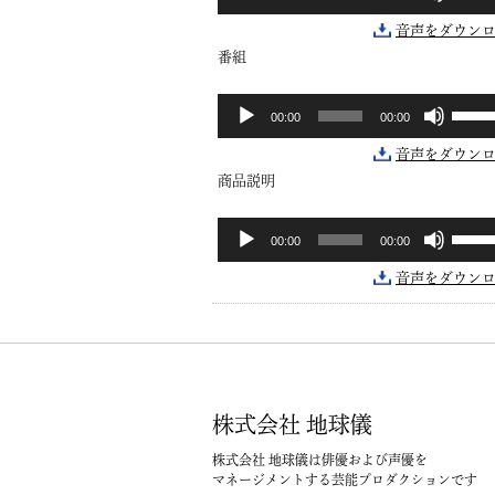
リ
声
に
キ
く
ュ
プ
は
ー
だ
音声をダウン
ー
レ
上
を
さ
番組
ム
ー
下
使
い。
調
ヤ
矢
っ
ボ
音
節
ー
印
て
00:00
00:00
リ
声
に
キ
く
ュ
プ
は
ー
だ
音声をダウン
ー
レ
上
を
さ
商品説明
ム
ー
下
使
い。
調
ヤ
矢
っ
ボ
音
節
ー
印
て
00:00
00:00
リ
声
に
キ
く
ュ
プ
は
ー
だ
音声をダウン
ー
レ
上
を
さ
ム
ー
下
使
い。
調
ヤ
矢
っ
節
ー
印
て
に
キ
く
は
ー
だ
上
を
さ
株式会社 地球儀
下
使
い。
矢
っ
株式会社 地球儀は俳優および声優を
印
マネージメントする芸能プロダクションです
て