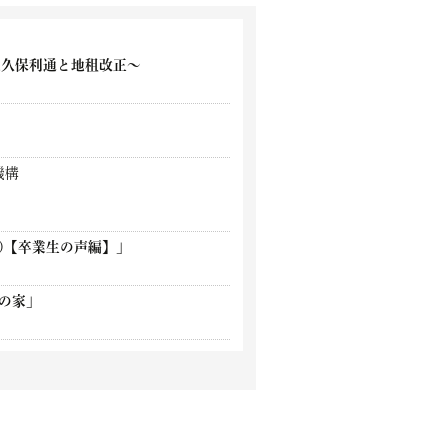
大久保利通と地租改正〜
機構
T)【卒業生の声編】」
0の家」