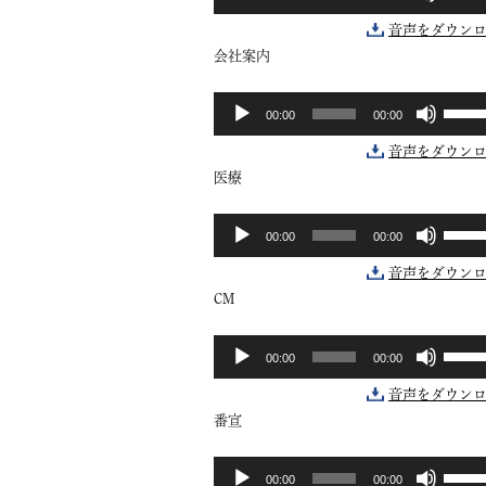
リ
声
に
ュ
プ
は
音声をダウン
ー
レ
上
会社案内
ム
ー
下
調
ヤ
矢
ボ
音
節
ー
印
00:00
00:00
リ
声
に
キ
ュ
プ
は
ー
音声をダウン
ー
レ
上
を
医療
ム
ー
下
使
調
ヤ
矢
っ
ボ
音
節
ー
印
て
00:00
00:00
リ
声
に
キ
く
ュ
プ
は
ー
だ
音声をダウン
ー
レ
上
を
さ
CM
ム
ー
下
使
い。
調
ヤ
矢
っ
ボ
音
節
ー
印
て
00:00
00:00
リ
声
に
キ
く
ュ
プ
は
ー
だ
音声をダウン
ー
レ
上
を
さ
番宣
ム
ー
下
使
い。
調
ヤ
矢
っ
ボ
音
節
ー
印
て
00:00
00:00