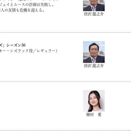
イジェイとムースの計画は失敗し、
2人の友情も危機を迎える。
唐沢 龍之介
ズ」シーズン36
モー・シズラック役／レギュラー）
唐沢 龍之介
種村 愛