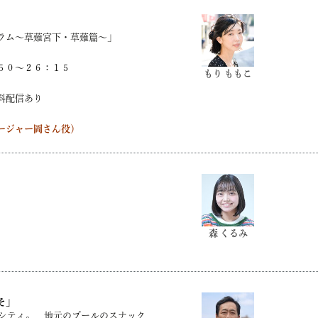
ラム～草薙宮下・草薙篇～」
５０～２６：１５
もり ももこ
料配信あり
ージャー岡さん役）
森 くるみ
そ」
カシティ。 地元のプールのスナック