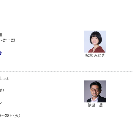
組
〜27：23
き
松本 みゆき
act
地）
ン
伊原 農
)～28日(火)