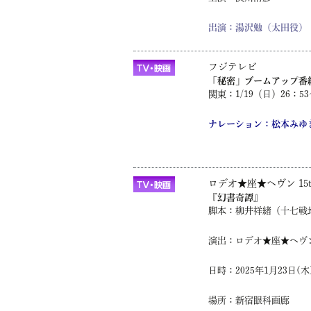
出演：湯沢勉（太田役）
フジテレビ
「秘密」ブームアップ番
関東：1/19（日）26：53
ナレーション：松本みゆ
ロデオ★座★ヘヴン 15th 
『幻書奇譚』
脚本：
柳井祥緒
（十七戦
演出：ロデオ★座★ヘヴ
日時：
2025年1月23日(木
場所：新宿眼科画廊