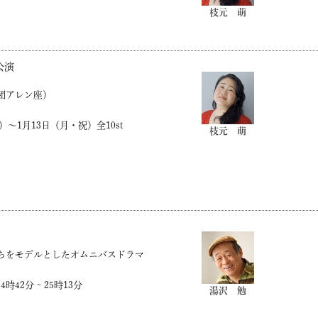
枝元 萌
公演
団アレン座）
火）〜1月13日（月・祝）全10st
枝元 萌
ちをモデルとしたオムニバスドラマ
42分 ~ 25時13分
湯沢 勉