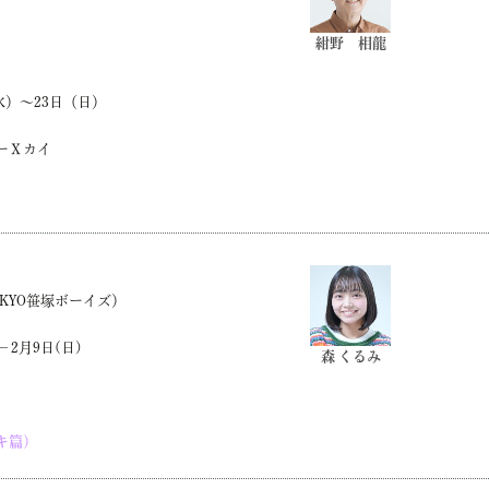
紺野 相龍
（水）～23日（日）
ーⅩカイ
KYO笹塚ボーイズ）
−2月9日(日)
森 くるみ
キ篇）