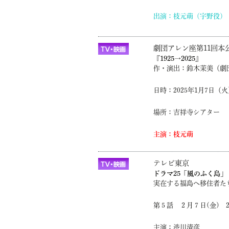
出演：枝元萌（宇野役）
劇団アレン座第11回本
『1925→2025』
作・
演出：鈴木茉美（劇
日時：
2025年1月7日（
場所：吉祥寺シアター
主演：枝元萌
テレビ東京
ドラマ25「風のふく島」
実在する福島へ移住者た
第５話 ２月７日(金) 24時
主演：渋川清彦