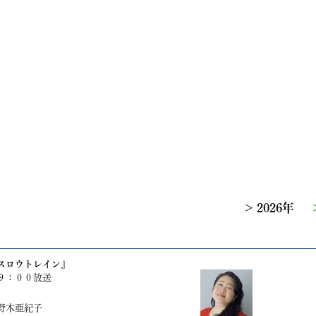
2026年
スロウトレイン』
９：００放送
野木亜紀子