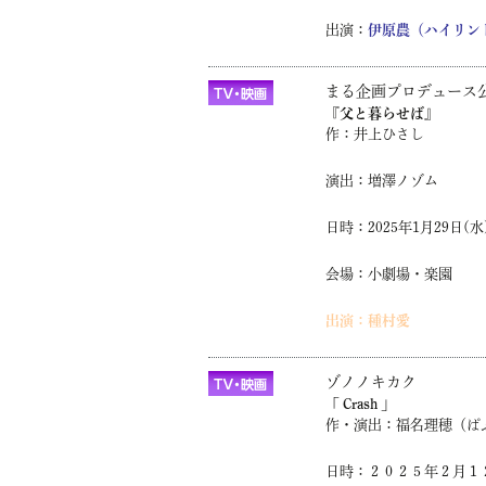
出演：
伊原農（ハイリン
まる企画プロデュース
『父と暮らせば』
作：井上ひさし
演出：増澤ノゾム
日時：2025年1月29日(
会場：小劇場・楽園
出演：種村愛
ゾノノキカク
「 Crash 」
作・演出：福名理穂（ぱ
日時：２０２５年２月１２