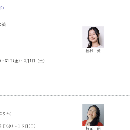
ド）
公演
種村 愛
水)・31日(金)・2月1日（土）
ぷりか）
日(水)～１６日(日)
枝元 萌