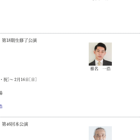
第18期生修了公演
椎名 一浩
・祝]～ 2月16日[日]
場
浩
第46回本公演