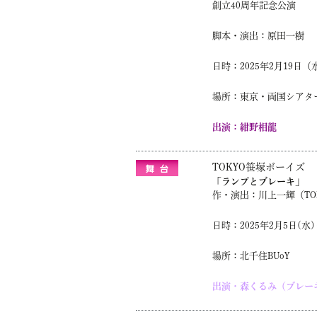
創立40周年記念公演
脚本・演出：原田一樹
日時：2025年2月19日
場所：東京・両国シアタ
出演：紺野相龍
TOKYO笹塚ボーイズ
「ランプとブレーキ」
作・演出：川上一輝（TO
日時：2025年2月5日(水)
場所：北千住BUoY
出演・森くるみ（ブレー