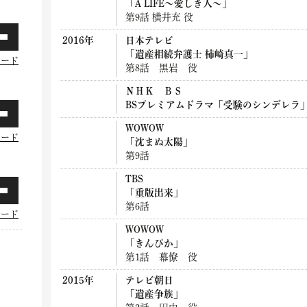
「A LIFE～愛しき人～」
第9話 横井充 役
2016年
日本テレビ
「遺産相続弁護士 柿崎真一」
ロード
第8話 黒岩 役
ＮＨＫ ＢＳ
BSプレミアムドラマ「受験のシンデレラ
WOWOW
ロード
「沈まぬ太陽」
第9話
TBS
「重版出来」
第6話
ロード
WOWOW
「きんぴか」
第1話 幕僚 役
2015年
テレビ朝日
「遺産争族」