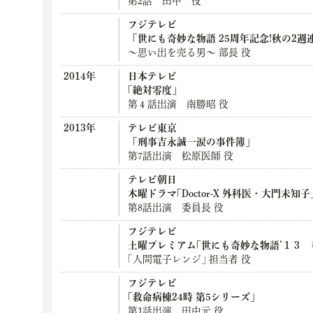
第2話 田中 役
フジテレビ
「世にも奇妙な物語 25周年記念!秋の2週
～思い出を売る男～ 部長 役
2014年
日本テレビ
｢絶対零度｣
第４話出演 南勝昭 役
2013年
テレビ東京
「刑事吉永誠一涙の事件簿」
第7話出演 松原医師 役
テレビ朝日
木曜ドラマ｢Doctor-X 外科医・大門未知子
第8話出演 委員長 役
フジテレビ
土曜プレミアム｢世にも奇妙な物語’１３ 
｢人間電子レンジ｣ 担当者 役
フジテレビ
｢救命病棟24時 第5シリーズ｣
第1話出演 田中元 役