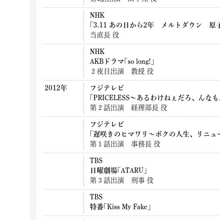
NHK
｢3.11 あの日から2年 メルトダウン 原
当直長 役
NHK
AKBドラマ｢so long!｣
２夜目出演 教授 役
2012年
フジテレビ
｢PRICELESS～あるわけねぇだろ、んな
第２話出演 経理部長 役
フジテレビ
｢遅咲きのヒマワリ～ボクの人生、リニュ
第１話出演 事務長 役
TBS
日曜劇場｢ATARU｣
第３話出演 刑事 役
TBS
特番｢Kiss My Fake｣