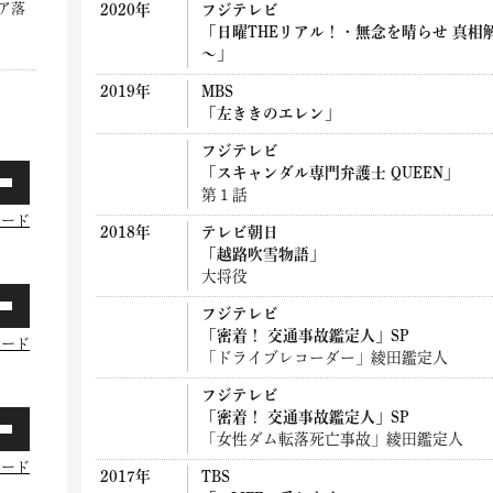
ア落
2020年
フジテレビ
「日曜THEリアル！・無念を晴らせ 真
～」
2019年
MBS
「左ききのエレン」
フジテレビ
「スキャンダル専門弁護士 QUEEN」
第１話
ロード
2018年
テレビ朝日
「越路吹雪物語」
大将役
フジテレビ
「密着！ 交通事故鑑定人」SP
ロード
「ドライブレコーダー」綾田鑑定人
フジテレビ
「密着！ 交通事故鑑定人」SP
「女性ダム転落死亡事故」綾田鑑定人
ロード
2017年
TBS