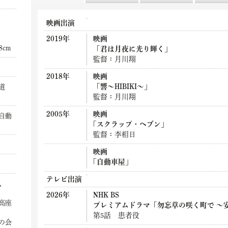
映画出演
2019年
映画
08cm
「君は月夜に光り輝く」
監督：月川翔
2018年
映画
「響～HIBIKI～」
道
監督：月川翔
2005年
映画
自動
｢スクラップ・ヘブン｣
監督：李相日
映画
｢自動車屋｣
テレビ出演
、
2026年
NHK BS
高座
プレミアムドラマ「勿忘草の咲く町で ～
第5話 患者役
の会