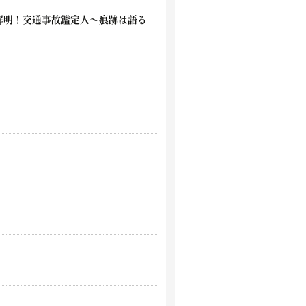
相解明！交通事故鑑定人～痕跡は語る