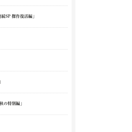
連続SP 傑作復活編」
｣
秋の特別編｣