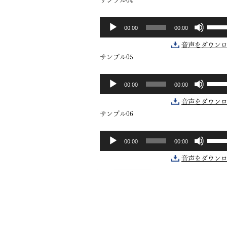
サンプル04
ム
ー
下
使
調
ヤ
矢
っ
ボ
音
節
ー
印
て
00:00
00:00
リ
声
に
キ
く
ュ
プ
は
ー
だ
音声をダウン
ー
レ
上
を
さ
サンプル05
ム
ー
下
使
い。
調
ヤ
矢
っ
ボ
音
節
ー
印
て
00:00
00:00
リ
声
に
キ
く
ュ
プ
は
ー
だ
音声をダウン
ー
レ
上
を
さ
サンプル06
ム
ー
下
使
い。
調
ヤ
矢
っ
ボ
音
節
ー
印
て
00:00
00:00
リ
声
に
キ
く
ュ
プ
は
ー
だ
音声をダウン
ー
レ
上
を
さ
ム
ー
下
使
い。
調
ヤ
矢
っ
節
ー
印
て
に
キ
く
は
ー
だ
上
を
さ