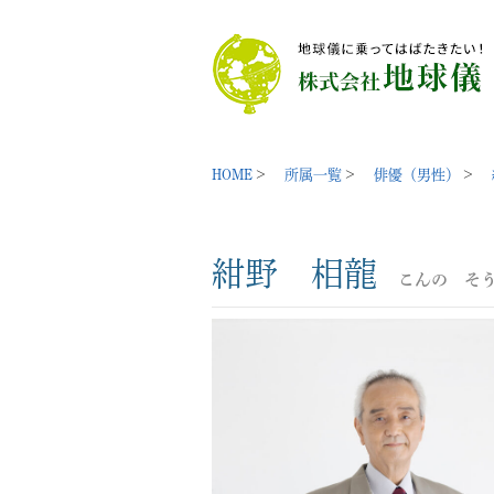
HOME
所属一覧
俳優（男性）
紺野 相龍
こんの そ