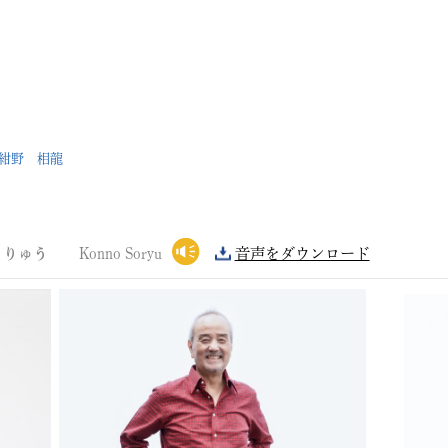
紺野 相龍
うりゅう
Konno Soryu
音声をダウンロード