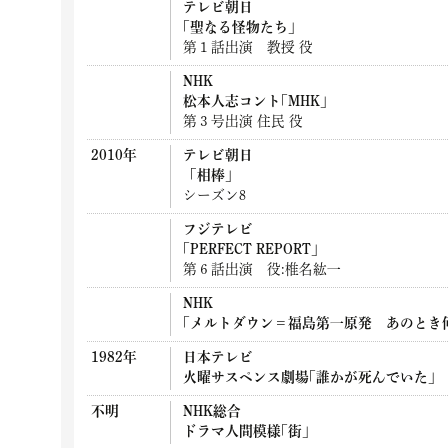
テレビ朝日
｢聖なる怪物たち｣
第１話出演 教授 役
NHK
松本人志コント｢MHK｣
第３号出演 住民 役
2010年
テレビ朝日
「相棒」
シーズン8
フジテレビ
｢PERFECT REPORT｣
第６話出演 役:椎名紘一
NHK
｢メルトダウン＝福島第一原発 あのとき
1982年
日本テレビ
火曜サスペンス劇場｢誰かが死んでいた｣
不明
NHK総合
ドラマ人間模様｢街｣