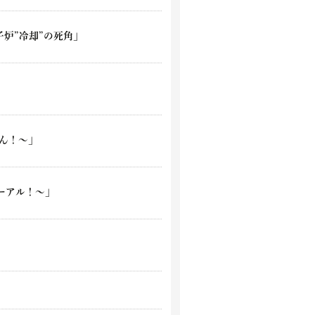
子炉”冷却”の死角｣
もん！～｣
ーアル！～｣