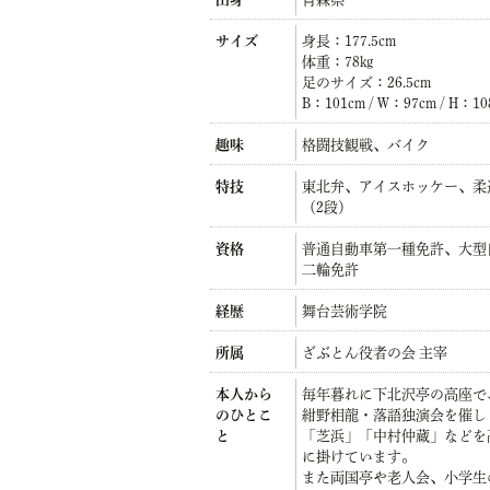
サイズ
身長：177.5cm
体重：78kg
足のサイズ：26.5cm
B：101cm / W：97cm / H：1
趣味
格闘技観戦、バイク
特技
東北弁、アイスホッケー、柔
（2段）
資格
普通自動車第一種免許、大型
二輪免許
経歴
舞台芸術学院
所属
ざぶとん役者の会 主宰
本人から
毎年暮れに下北沢亭の高座で
のひとこ
紺野相龍・落語独演会を催し
と
「芝浜」「中村仲蔵」などを
に掛けています。
また両国亭や老人会、小学生