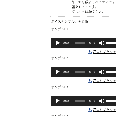
などでも数多くのボランティ
語をやってます。
持ちネタは30ぐらい。
ボイスサンプル、その他
サンプル01
ボ
音
00:00
00:00
リ
声
ュ
プ
音声をダウン
ー
レ
サンプル02
ム
ー
調
ヤ
ボ
音
節
ー
00:00
00:00
リ
声
に
ュ
プ
は
音声をダウン
ー
レ
上
サンプル03
ム
ー
下
調
ヤ
矢
ボ
音
節
ー
印
00:00
00:00
リ
声
に
キ
ュ
プ
は
ー
音声をダウン
ー
レ
上
を